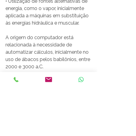
• Utilização de fontes alternativas de 
energia, como o vapor, inicialmente 
aplicada a máquinas em substituição 
às energias hidráulica e muscular.
A origem do computador está 
relacionada à necessidade de 
automatizar cálculos, inicialmente no 
uso de ábacos pelos babilônios, entre 
2000 e 3000 a.C.
O próximo avanço foi a invenção da 
régua de cálculo e, logo depois, da 
máquina-aritmética, que efetuava 
soma e subtração por transmissões 
de engrenagens. George Boole 
desenvolveu a álgebra booleana, que 
contém os princípios binários, 
posteriormente aplicados às 