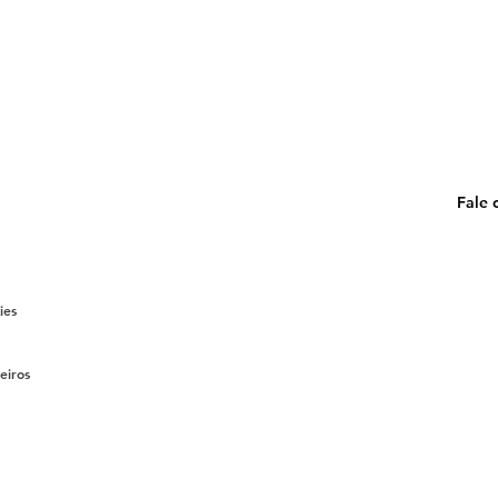
Fale 
ies
eiros