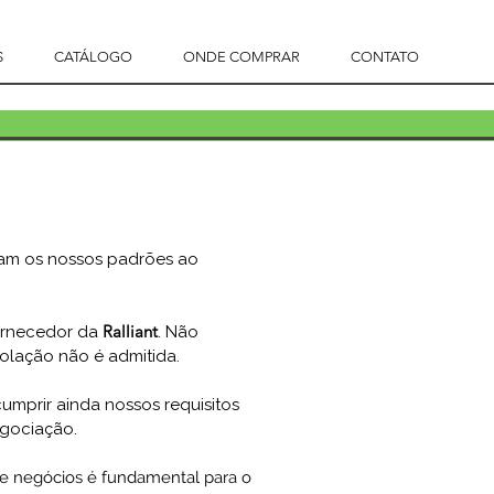
S
CATÁLOGO
ONDE COMPRAR
CONTATO
gam os nossos padrões ao
Ralliant
ornecedor da
. Não
iolação não é admitida.
umprir ainda nossos requisitos
egociação.
e negócios é fundamental para o