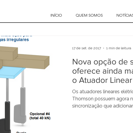
INÍCIO
QUEM SOMOS
NOTÍCIA
17 de set. de 2017
1 min de leitura
Nova opção de s
oferece ainda ma
o Atuador Linear
Thomson
Os atuadores lineares elétr
Thomson possuem agora n
sincronização que adiciona
pro