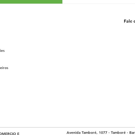
Fale 
ies
eiros
Avenida Tamboré, 1077 - Tamboré - Baru
OMERCIO E