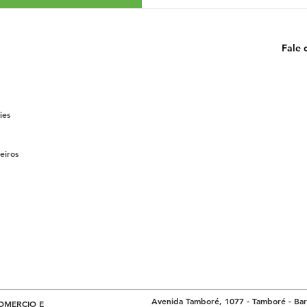
Fale 
ies
eiros
Avenida Tamboré, 1077 - Tamboré - Baru
OMERCIO E