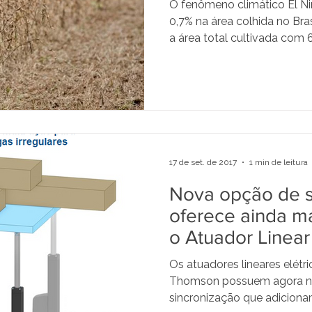
O fenômeno climático El N
0,7% na área colhida no Br
a área total cultivada com 63
17 de set. de 2017
1 min de leitura
Nova opção de s
oferece ainda ma
o Atuador Linear
Thomson
Os atuadores lineares elétr
Thomson possuem agora n
sincronização que adiciona