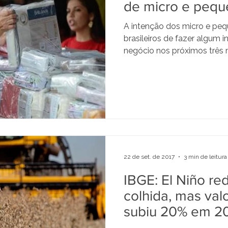
de micro e pequ
A intenção dos micro e pe
brasileiros de fazer algum 
negócio nos próximos três m
22 de set. de 2017
3 min de leitura
IBGE: El Niño re
colhida, mas val
subiu 20% em 2