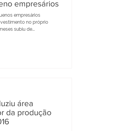
eno empresários
quenos empresários
investimento no próprio
eses subiu de...
duziu área
or da produção
016