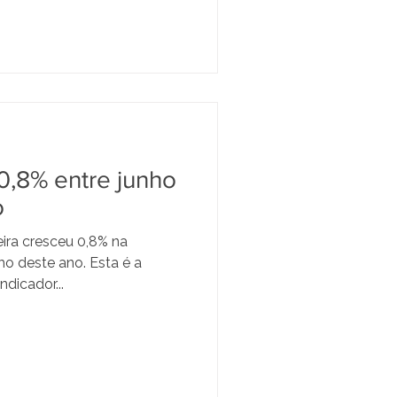
 0,8% entre junho
o
eira cresceu 0,8% na
ho deste ano. Esta é a
ndicador...