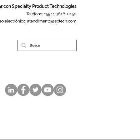
r con Specialty Product Technologies
Teléfono: +55 11 3616-0150
eo electrónico:
atendimento@sptech.com
Others Languages
English Version
Versão em Português
中文版